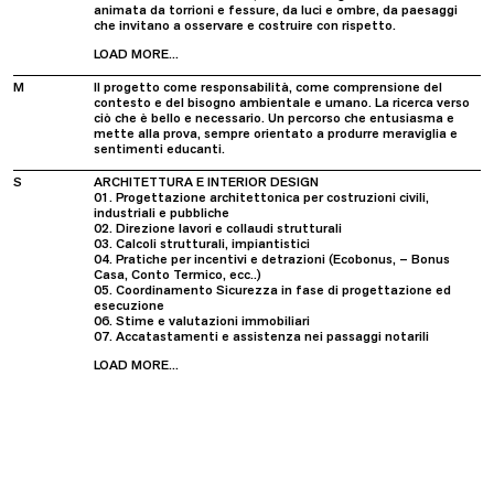
animata da torrioni e fessure, da luci e ombre, da paesaggi
che invitano a osservare e costruire con rispetto.
LOAD MORE...
M
Il progetto come responsabilità, come comprensione del
contesto e del bisogno ambientale e umano. La ricerca verso
ciò che è bello e necessario. Un percorso che entusiasma e
mette alla prova, sempre orientato a produrre meraviglia e
sentimenti educanti.
S
ARCHITETTURA E INTERIOR DESIGN
01. Progettazione architettonica per costruzioni civili,
industriali e pubbliche
02. Direzione lavori e collaudi strutturali
03. Calcoli strutturali, impiantistici
04. Pratiche per incentivi e detrazioni (Ecobonus, – Bonus
Casa, Conto Termico, ecc..)
05. Coordinamento Sicurezza in fase di progettazione ed
esecuzione
06. Stime e valutazioni immobiliari
07. Accatastamenti e assistenza nei passaggi notarili
LOAD MORE...