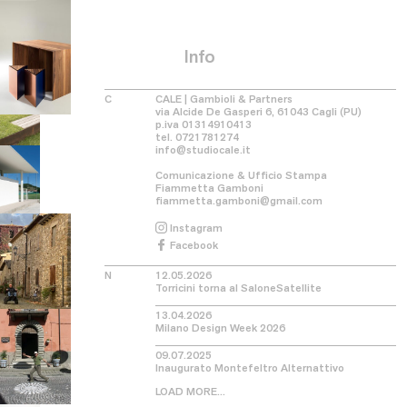
Info
C
CALE | Gambioli & Partners
via Alcide De Gasperi 6, 61043 Cagli (PU)
p.iva 01314910413
tel.
0721781274
info@studiocale.it
Comunicazione & Ufficio Stampa
Fiammetta Gamboni
fiammetta.gamboni@gmail.com
Instagram
Facebook
N
12.05.2026
Torricini torna al SaloneSatellite
13.04.2026
Milano Design Week 2026
09.07.2025
​​Inaugurato Montefeltro Alternattivo
LOAD MORE...