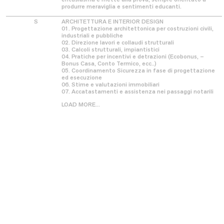
produrre meraviglia e sentimenti educanti.
S
ARCHITETTURA E INTERIOR DESIGN
01. Progettazione architettonica per costruzioni civili,
industriali e pubbliche
02. Direzione lavori e collaudi strutturali
03. Calcoli strutturali, impiantistici
04. Pratiche per incentivi e detrazioni (Ecobonus, –
Bonus Casa, Conto Termico, ecc..)
05. Coordinamento Sicurezza in fase di progettazione
ed esecuzione
Contatti
News
06. Stime e valutazioni immobiliari
07. Accatastamenti e assistenza nei passaggi notarili
LOAD MORE...