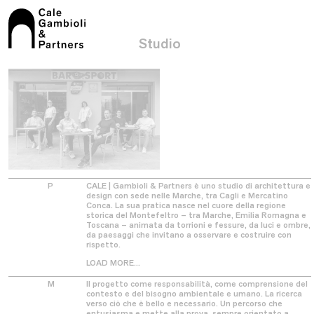
Studio
Chi siamo
Persone
Manifesto
P
CALE | Gambioli & Partners è uno studio di architettura e
design con sede nelle Marche, tra Cagli e Mercatino
Conca. La sua pratica nasce nel cuore della regione
storica del Montefeltro – tra Marche, Emilia Romagna e
Toscana – animata da torrioni e fessure, da luci e ombre,
Architettura
da paesaggi che invitano a osservare e costruire con
rispetto.
Spazi pubblici
Spazi privati
Restauro
LOAD MORE...
M
Il progetto come responsabilità, come comprensione del
contesto e del bisogno ambientale e umano. La ricerca
verso ciò che è bello e necessario. Un percorso che
entusiasma e mette alla prova, sempre orientato a