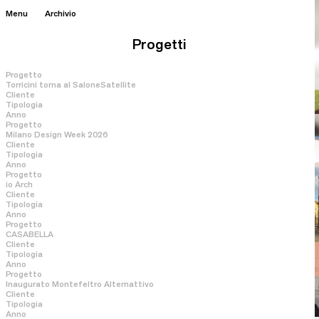
Menu
Archivio
Progetti
Progetto
Servizi
Torricini torna al SaloneSatellite
Cliente
Tipologia
Anno
Progetto
Milano Design Week 2026
Cliente
Tipologia
Anno
Progetto
io Arch
Cliente
Tipologia
Anno
Progetto
CASABELLA
Design
Cliente
Tipologia
Prodotto
Anno
Progetto
​​Inaugurato Montefeltro Alternattivo
Cliente
Tipologia
Anno