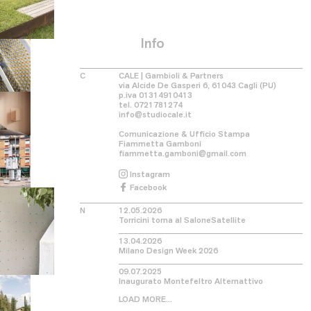
Info
C
CALE | Gambioli & Partners
via Alcide De Gasperi 6, 61043 Cagli (PU)
p.iva 01314910413
tel.
0721781274
info@studiocale.it
Comunicazione & Ufficio Stampa
Fiammetta Gamboni
fiammetta.gamboni@gmail.com
Instagram
Facebook
N
12.05.2026
Torricini torna al SaloneSatellite
13.04.2026
Milano Design Week 2026
09.07.2025
​​Inaugurato Montefeltro Alternattivo
LOAD MORE...