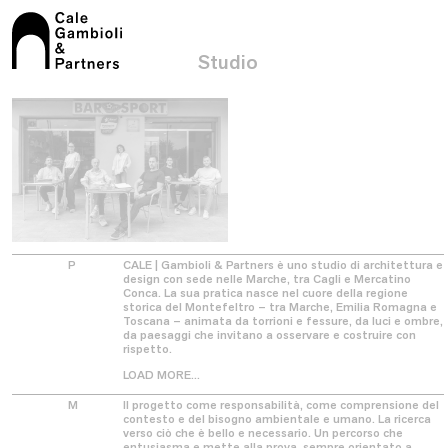
Studio
Chi siamo
Persone
Manifesto
P
CALE | Gambioli & Partners è uno studio di architettura e
design con sede nelle Marche, tra Cagli e Mercatino
Conca. La sua pratica nasce nel cuore della regione
storica del Montefeltro – tra Marche, Emilia Romagna e
Toscana – animata da torrioni e fessure, da luci e ombre,
da paesaggi che invitano a osservare e costruire con
rispetto.
Architettura
LOAD MORE...
Spazi pubblici
Spazi privati
Restauro
M
Il progetto come responsabilità, come comprensione del
contesto e del bisogno ambientale e umano. La ricerca
verso ciò che è bello e necessario. Un percorso che
entusiasma e mette alla prova, sempre orientato a